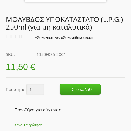
ΠΡΟΙΟΝΤΑ
ΜΟΛΥΒΔΟΣ ΥΠΟΚΑΤΑΣΤΑΤΟ (L.P.G.)
250ml (για μη καταλυτικά)
ΚΑΤΑΛΟΓΟΣ
Αξιολόγηση: Δεν αξιολογήθηκε ακόμη
ΟΛΑ ΤΑ ΠΡΟΪΟΝΤΑ
ΠΡΟΪΟΝΤΑ ΓΙΑ ΣΚΑΦΗ - ΜΗΧΑΝΟΚΙΝΗΤΑ - ΙΣΤΙΟΦΟΡΑ
SKU:
1350F025-20C1
11,50 €
ΝΕΑ-ΕΙΔΗΣΕΙΣ
ΑΣΦΑΛΗ ΟΔΗΓΗΣΗ
Στο καλάθι
Ποσότητα:
ΓΝΩΡΙΖΕΤΕ ΟΤΙ...
ΑΓΩΝΕΣ - ΤΡΟΠΑΙΑ
Προσθήκη για σύγκριση
RACING VIDEOS
TV ΣΕΜΙΝΑΡΙΑ
Κάνε μια ερώτηση